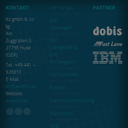
SAP for you
KONTAKT:
PARTNER
ttz gmbh & co.
SAP
kg
Leistungen
Am
SAP
Zuggraben 5
S/4HANA® &
27798 Hude
ECC
(GER)
Kursangebot
Tel.: +49 441 –
926810
SAP S/4HANA
E-Mail:
kontakt@ttz.de
Kontakt
Website:
Datenschutzerklärung
www.ttz.de
Impressum
Facebook
Linkedin
XING
page
page
page
AGB