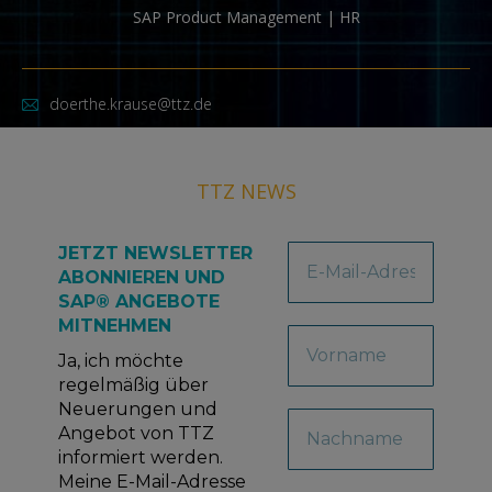
SAP Product Management | HR
doerthe.krause@ttz.de
TTZ NEWS
JETZT NEWSLETTER
ABONNIEREN UND
SAP® ANGEBOTE
MITNEHMEN
Ja, ich möchte
regelmäßig über
Neuerungen und
Angebot von TTZ
informiert werden.
Meine E-Mail-Adresse