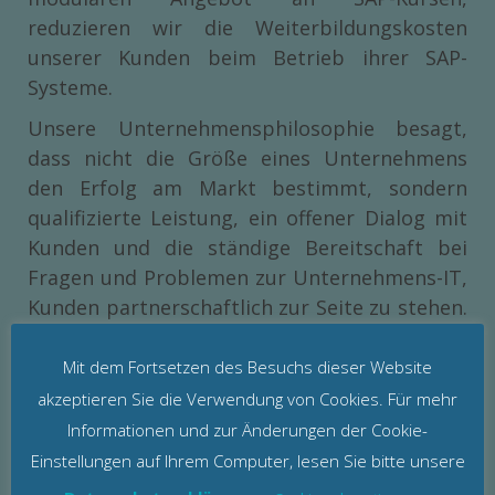
reduzieren wir die Weiterbildungskosten
unserer Kunden beim Betrieb ihrer SAP-
Systeme.
Unsere Unternehmensphilosophie besagt,
dass nicht die Größe eines Unternehmens
den Erfolg am Markt bestimmt, sondern
qualifizierte Leistung, ein offener Dialog mit
Kunden und die ständige Bereitschaft bei
Fragen und Problemen zur Unternehmens-IT,
Kunden partnerschaftlich zur Seite zu stehen.
Um langfristig qualitativ hervorragende und
zukunftsorientierte SAP-Dienstleistungen
Mit dem Fortsetzen des Besuchs dieser Website
bieten zu können, sind wir mit erfolgreichen
akzeptieren Sie die Verwendung von Cookies. Für mehr
SAP-Beratungsunternehmen und mit
Informationen und zur Änderungen der Cookie-
zahlreichen SAP-Spezialisten langjährig,
Einstellungen auf Ihrem Computer, lesen Sie bitte unsere
partnerschaftlich verbunden.