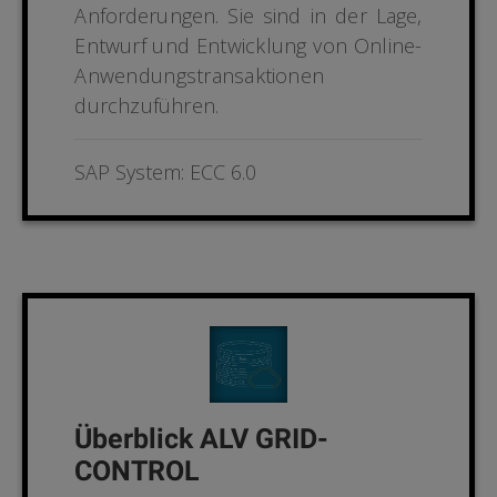
Anforderungen. Sie sind in der Lage,
Ent
wurf und Entwicklung von Online-
Anwendungstransa
ktionen
durchzuführen.
SAP System: ECC 6.0
Überblick ALV GRID-
CONTROL