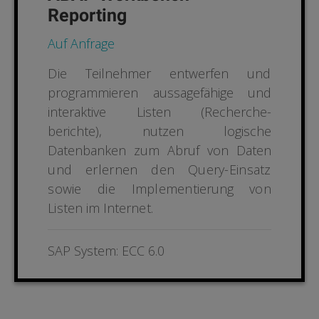
Reporting
Auf Anfrage
Die
Teilnehmer
entwerfen
und
programmieren aussagefähige und
interaktive Listen (Recherche-
berichte), nutzen logische
Datenbanken zum Abruf von Daten
und erlernen den Query-Einsatz
sowie die Implemen
tierung von
Listen im Internet.
SAP System: ECC 6.0