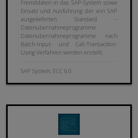
Fremddaten in das SAP-System sowie
Einsatz und
Ausführung der von SAP
ausgelieferten Standard –
Datenübernahmeprogramme.
Datenübernahmeprogram
me nach
Batch-Input- und Call-Transaction-
Using-Ver
fahren werden erstellt.
SAP System: ECC 6.0