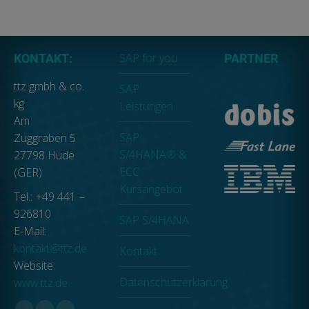
SAP for you
KONTAKT:
PARTNER
ttz gmbh & co.
SAP
kg
Leistungen
Am
SAP
Zuggraben 5
S/4HANA® &
27798 Hude
ECC
(GER)
Kursangebot
Tel.: +49 441 –
926810
SAP S/4HANA
E-Mail:
kontakt@ttz.de
Kontakt
Website:
Datenschutzerklärung
www.ttz.de