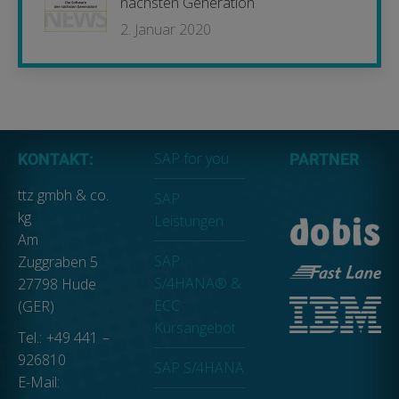
nächsten Generation
2. Januar 2020
SAP for you
KONTAKT:
PARTNER
ttz gmbh & co.
SAP
kg
Leistungen
Am
SAP
Zuggraben 5
S/4HANA® &
27798 Hude
ECC
(GER)
Kursangebot
Tel.: +49 441 –
926810
SAP S/4HANA
E-Mail: