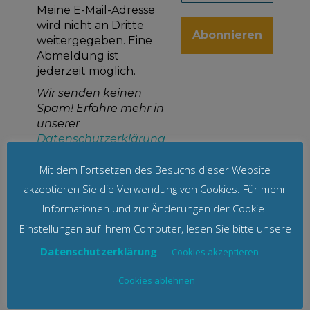
Meine E-Mail-Adresse
wird nicht an Dritte
weitergegeben. Eine
Abmeldung ist
jederzeit möglich.
Wir senden keinen
Spam! Erfahre mehr in
unserer
Datenschutzerklärung
Mit dem Fortsetzen des Besuchs dieser Website
akzeptieren Sie die Verwendung von Cookies. Für mehr
Informationen und zur Änderungen der Cookie-
Einstellungen auf Ihrem Computer, lesen Sie bitte unsere
Datenschutzerklärung
.
Cookies akzeptieren
Ähnliche Produkte
Cookies ablehnen