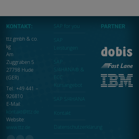
SAP for you
KONTAKT:
PARTNER
ttz gmbh & co.
SAP
kg
Leistungen
Am
SAP
Zuggraben 5
S/4HANA® &
27798 Hude
ECC
(GER)
Kursangebot
Tel.: +49 441 –
926810
SAP S/4HANA
E-Mail:
kontakt@ttz.de
Kontakt
Website:
Datenschutzerklärung
www.ttz.de