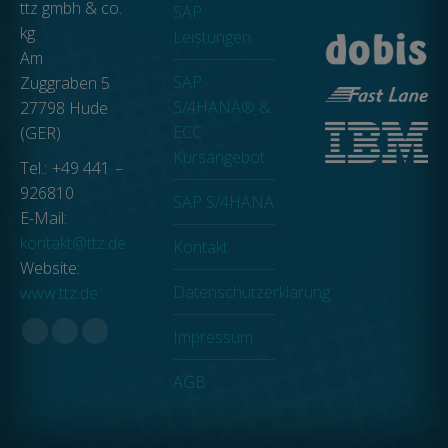
ttz gmbh & co.
SAP
kg
Leistungen
Am
SAP
Zuggraben 5
S/4HANA® &
27798 Hude
ECC
(GER)
Kursangebot
Tel.: +49 441 –
926810
SAP S/4HANA
E-Mail:
kontakt@ttz.de
Kontakt
Website:
Datenschutzerklärung
www.ttz.de
Impressum
Facebook
Linkedin
XING
page
page
page
AGB
opens
opens
opens
in
in
in
new
new
new