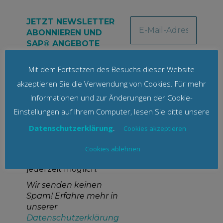
JETZT NEWSLETTER
ABONNIEREN UND
SAP® ANGEBOTE
MITNEHMEN
Mit dem Fortsetzen des Besuchs dieser Website
Ja, ich möchte
regelmäßig über
akzeptieren Sie die Verwendung von Cookies. Für mehr
Neuerungen und
Informationen und zur Änderungen der Cookie-
Angebot von TTZ
Einstellungen auf Ihrem Computer, lesen Sie bitte unsere
informiert werden.
Meine E-Mail-Adresse
Datenschutzerklärung
.
Cookies akzeptieren
wird nicht an Dritte
weitergegeben. Eine
Cookies ablehnen
Abmeldung ist
jederzeit möglich.
Wir senden keinen
Spam! Erfahre mehr in
unserer
Datenschutzerklärung