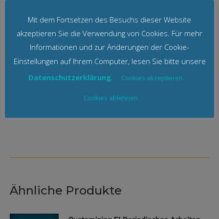
Meine E-Mail-Adresse
wird nicht an Dritte
Mit dem Fortsetzen des Besuchs dieser Website
weitergegeben. Eine
akzeptieren Sie die Verwendung von Cookies. Für mehr
Abmeldung ist
jederzeit möglich.
Informationen und zur Änderungen der Cookie-
Wir senden keinen
Einstellungen auf Ihrem Computer, lesen Sie bitte unsere
Spam! Erfahre mehr in
Datenschutzerklärung
.
Cookies akzeptieren
unserer
Datenschutzerklärung
Cookies ablehnen
Ähnliche Produkte