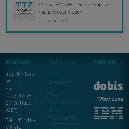
SAP S/4HANA® – Die Software der
nächsten Generation
2. Januar 2020
SAP for you
KONTAKT:
PARTNER
ttz gmbh & co.
SAP
kg
Leistungen
Am
SAP
Zuggraben 5
S/4HANA® &
27798 Hude
ECC
(GER)
Kursangebot
Tel.: +49 441 –
926810