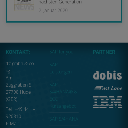
nächsten Generation
2. Januar 2020
SAP for you
KONTAKT:
PARTNER
ttz gmbh & co.
SAP
kg
Leistungen
Am
SAP
Zuggraben 5
S/4HANA® &
27798 Hude
ECC
(GER)
Kursangebot
Tel.: +49 441 –
926810
SAP S/4HANA
E-Mail: