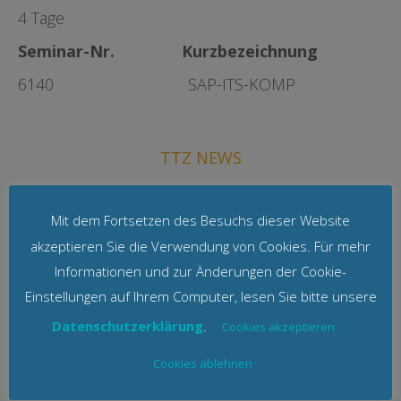
4 Tage
Seminar-Nr. Kurzbezeichnung
6140 SAP-ITS-KOMP
TTZ NEWS
JETZT NEWSLETTER
Mit dem Fortsetzen des Besuchs dieser Website
ABONNIEREN UND
akzeptieren Sie die Verwendung von Cookies. Für mehr
SAP® ANGEBOTE
MITNEHMEN
Informationen und zur Änderungen der Cookie-
Ja, ich möchte
Einstellungen auf Ihrem Computer, lesen Sie bitte unsere
regelmäßig über
Datenschutzerklärung
.
Cookies akzeptieren
Neuerungen und
Angebot von TTZ
Cookies ablehnen
informiert werden.
Meine E-Mail-Adresse