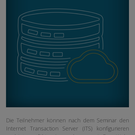
Die Teilnehmer können nach dem Seminar den
Internet Transaction Server (ITS) konfigurieren