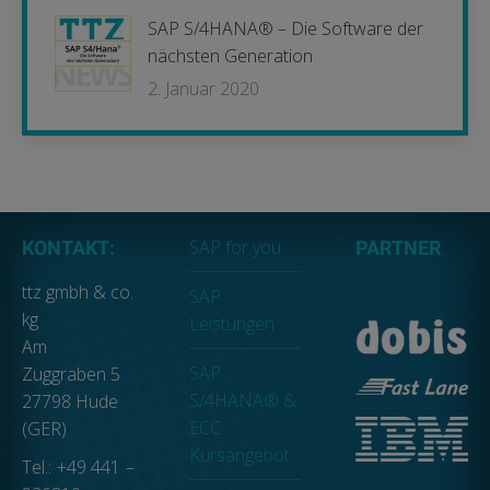
SAP S/4HANA® – Die Software der
nächsten Generation
2. Januar 2020
SAP for you
KONTAKT:
PARTNER
ttz gmbh & co.
SAP
kg
Leistungen
Am
SAP
Zuggraben 5
S/4HANA® &
27798 Hude
ECC
(GER)
Kursangebot
Tel.: +49 441 –