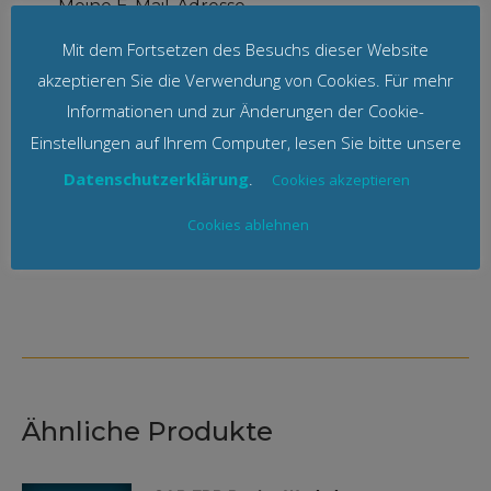
Meine E-Mail-Adresse
wird nicht an Dritte
Mit dem Fortsetzen des Besuchs dieser Website
weitergegeben. Eine
Abmeldung ist
akzeptieren Sie die Verwendung von Cookies. Für mehr
jederzeit möglich.
Informationen und zur Änderungen der Cookie-
Wir senden keinen
Einstellungen auf Ihrem Computer, lesen Sie bitte unsere
Spam! Erfahre mehr in
Datenschutzerklärung
.
Cookies akzeptieren
unserer
Datenschutzerklärung
Cookies ablehnen
Ähnliche Produkte