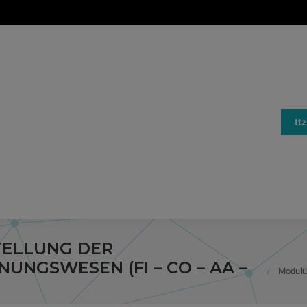
tt
ELLUNG DER
Sie befi
UNGSWESEN (FI – CO – AA –
Modulü