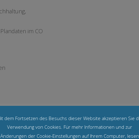
chhaltung,
 Plandaten im CO
en
sse
it dem Fortsetzen des Besuchs dieser Website akzeptieren Sie d
Verwendung von Cookies. Für mehr Informationen und zur
lernen von
Änderungen der Cookie-Einstellungen auf Ihrem Computer, lesen
gswesens.