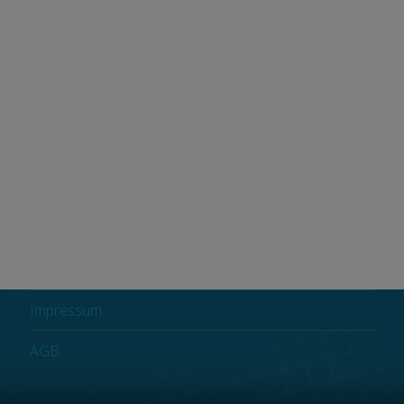
SAP for you
SAP Leistungen
SAP S/4HANA® & ECC Kursangebot
SAP S/4HANA
Kontakt
Datenschutzerklärung
Impressum
AGB