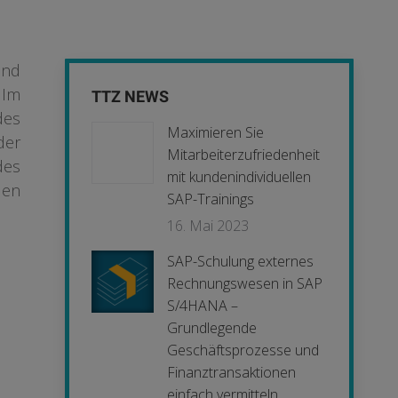
und
 Im
TTZ NEWS
des
Maximieren Sie
er
Mitarbeiterzufriedenheit
es
mit kundenindividuellen
den
SAP-Trainings
16. Mai 2023
SAP-Schulung externes
Rechnungswesen in SAP
S/4HANA –
Grundlegende
Geschäftsprozesse und
Finanztransaktionen
einfach vermitteln