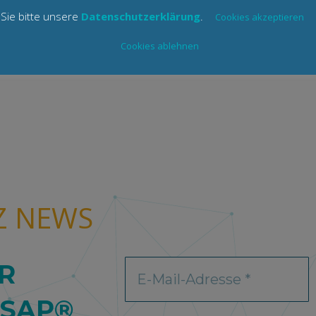
Sie bitte unsere
Datenschutzerklärung
.
menbereichen verdeutlichen das Zusammenspiel 
Cookies akzeptieren
 (Customizing) und vertiefende Fragen zu den einzel
Cookies ablehnen
rtiefungsseminaren behandelt.
Z NEWS
R
 SAP®