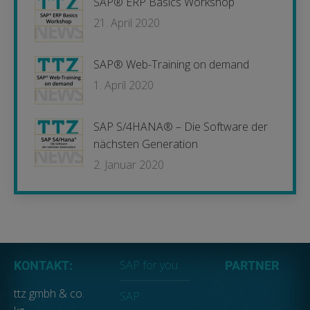
SAP® ERP Basics Workshop
21. April 2020
SAP® Web-Training on demand
1. April 2020
SAP S/4HANA® – Die Software der
nächsten Generation
2. Januar 2020
SAP for you
KONTAKT:
PARTNER
ttz gmbh & co.
SAP