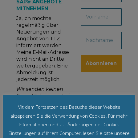
SAP® ANGEBOTE
MITNEHMEN
Ja, ich möchte
regelmäßig über
Neuerungen und
Angebot von TTZ
informiert werden.
Meine E-Mail-Adresse
wird nicht an Dritte
weitergegeben. Eine
Abmeldung ist
jederzeit möglich.
Wir senden keinen
Spam! Erfahre mehr in
unserer
Mit dem Fortsetzen des Besuchs dieser Website
Datenschutzerklärung
akzeptieren Sie die Verwendung von Cookies. Für mehr
Informationen und zur Änderungen der Cookie-
Einstellungen auf Ihrem Computer, lesen Sie bitte unsere