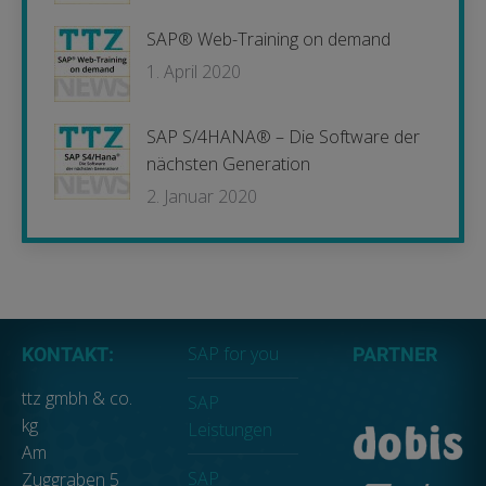
SAP® Web-Training on demand
1. April 2020
SAP S/4HANA® – Die Software der
nächsten Generation
2. Januar 2020
SAP for you
KONTAKT:
PARTNER
ttz gmbh & co.
SAP
kg
Leistungen
Am
SAP
Zuggraben 5