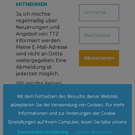
MITNEHMEN
Ja, ich möchte
regelmäßig über
Neuerungen und
Angebot von TTZ
informiert werden.
Meine E-Mail-Adresse
wird nicht an Dritte
weitergegeben. Eine
Abmeldung ist
jederzeit möglich.
Wir senden keinen
Spam! Erfahre mehr in
Mit dem Fortsetzen des Besuchs dieser Website
unserer
Datenschutzerklärung
akzeptieren Sie die Verwendung von Cookies. Für mehr
Informationen und zur Änderungen der Cookie-
Einstellungen auf Ihrem Computer, lesen Sie bitte unsere
Datenschutzerklärung
.
Cookies akzeptieren