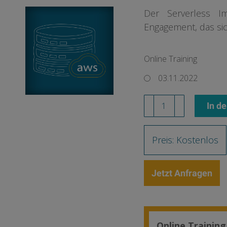
Der Serverless I
Engagement, das si
Online Training
03.11.2022
Serverless
In d
AWSSID
Menge
Preis: Kostenlos
Jetzt Anfragen
Online Training