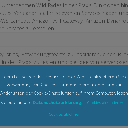
s Unternehmen Wild Rydes in der Praxis Funktionen hin
utes Verständnis aller relevanten Services haben und
t AWS Lambda, Amazon API Gateway, Amazon Dynamo
 Services zu erstellen.
 ist es, Entwicklungsteams zu inspirieren, einen Blic
in der Praxis zu testen und die Idee von serverlose
. Serverless Immersion Days helfen dabei, den Foku
it dem Fortsetzen des Besuchs dieser Website akzeptieren Sie d
en Infrastruktur und hin zu anspruchsvolleren un
Foundation Services zu verlagern.
Verwendung von Cookies. Für mehr Informationen und zur
Änderungen der Cookie-Einstellungen auf Ihrem Computer, lesen
Sie bitte unsere
Datenschutzerklärung
.
Cookies akzeptieren
Cookies ablehnen