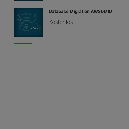
Database Migration AWSDMID
Kostenlos
KONTAKT:
ttz gmbh & co. kg
Am Zuggraben 5
27798 Hude (GER)
Tel.: +49 441 – 926810
E-Mail:
kontakt@ttz.de