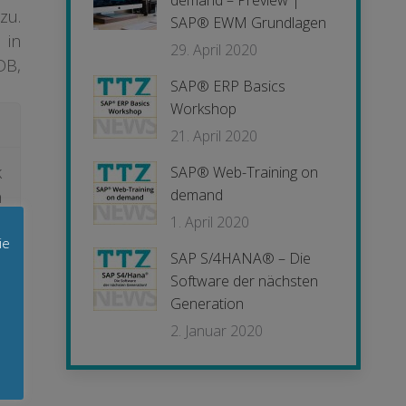
demand – Preview |
zu.
SAP® EWM Grundlagen
 in
29. April 2020
DB,
SAP® ERP Basics
Workshop
21. April 2020
k
SAP® Web-Training on
demand
n
s
1. April 2020
ie
d
SAP S/4HANA® – Die
Software der nächsten
Generation
2. Januar 2020