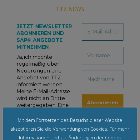
TTZ NEWS
JETZT NEWSLETTER
ABONNIEREN UND
SAP® ANGEBOTE
MITNEHMEN
Ja, ich möchte
regelmäßig über
Neuerungen und
Angebot von TTZ
informiert werden.
Meine E-Mail-Adresse
wird nicht an Dritte
weitergegeben. Eine
Abmeldung ist
jederzeit möglich.
Mit dem Fortsetzen des Besuchs dieser Website
akzeptieren Sie die Verwendung von Cookies. Für mehr
Wir senden keinen
Spam! Erfahre mehr in
Informationen und zur Änderungen der Cookie-