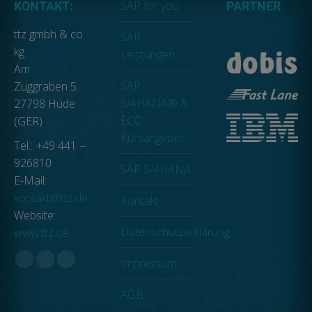
SAP for you
KONTAKT:
PARTNER
ttz gmbh & co.
SAP
kg
Leistungen
Am
SAP
Zuggraben 5
S/4HANA® &
27798 Hude
ECC
(GER)
Kursangebot
Tel.: +49 441 –
926810
SAP S/4HANA
E-Mail:
kontakt@ttz.de
Kontakt
Website:
Datenschutzerklärung
www.ttz.de
Impressum
Facebook
Linkedin
XING
page
page
page
AGB
opens
opens
opens