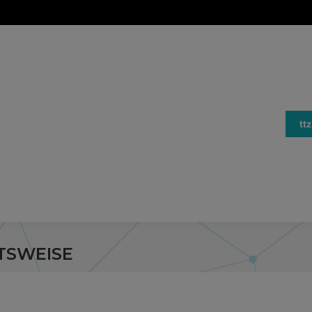
tt
TSWEISE