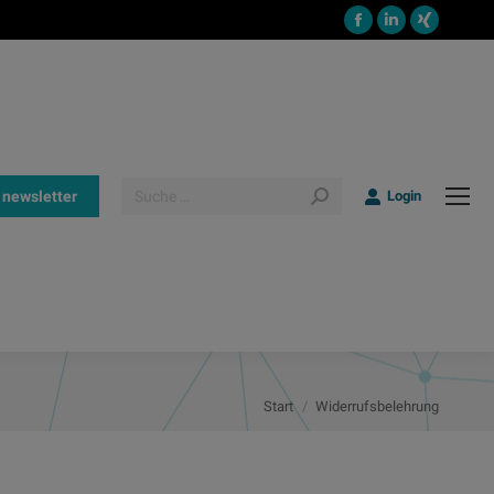
Facebook
Linkedin
XING
page
page
page
opens
opens
opens
in
in
in
new
new
new
window
window
windo
Search:
z newsletter
Login
Sie befinden sich hier:
Start
Widerrufsbelehrung