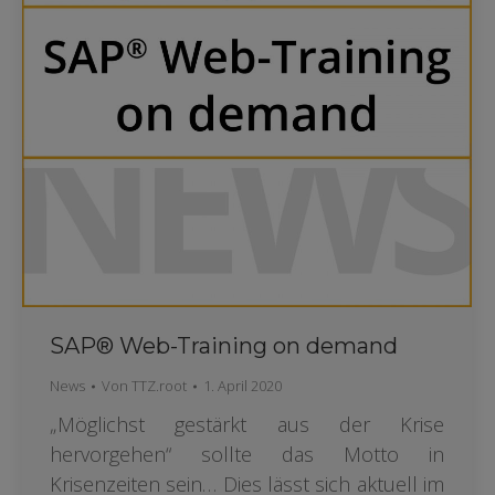
SAP® Web-Training on demand
News
Von
TTZ.root
1. April 2020
„Möglichst gestärkt aus der Krise
hervorgehen“ sollte das Motto in
Krisenzeiten sein… Dies lässt sich aktuell im