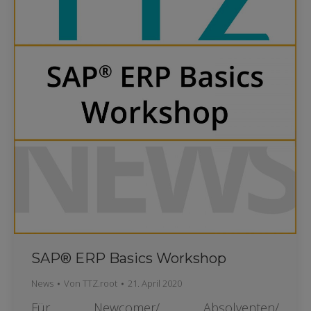
SAP® ERP Basics Workshop
News
Von
TTZ.root
21. April 2020
Für Newcomer/ Absolventen/