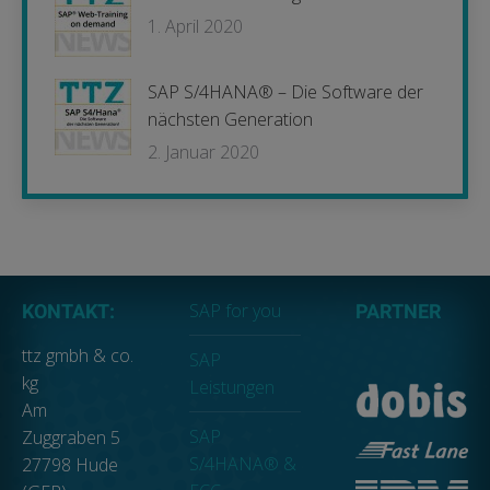
1. April 2020
SAP S/4HANA® – Die Software der
nächsten Generation
2. Januar 2020
SAP for you
KONTAKT:
PARTNER
ttz gmbh & co.
SAP
kg
Leistungen
Am
SAP
Zuggraben 5
S/4HANA® &
27798 Hude