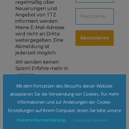
regelmäßig über
Neuerungen und
Angebot von TTZ
informiert werden.
Meine E-Mail-Adresse
wird nicht an Dritte
weitergegeben. Eine
Abmeldung ist
jederzeit möglich.
Wir senden keinen
Spam! Erfahre mehr in
unserer
Datenschutzerklärung
Mit dem Fortsetzen des Besuchs dieser Website
akzeptieren Sie die Verwendung von Cookies. Für mehr
Informationen und zur Änderungen der Cookie-
Einstellungen auf Ihrem Computer, lesen Sie bitte unsere
Datenschutzerklärung
.
Cookies akzeptieren